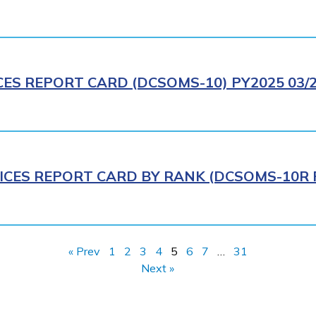
CES REPORT CARD (DCSOMS-10) PY2025 03/
ICES REPORT CARD BY RANK (DCSOMS-10R P
« Prev
1
2
3
4
5
6
7
…
31
Next »