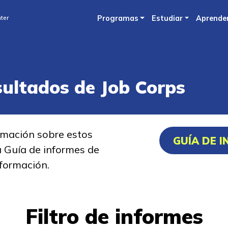
Skip
ter
Programas
Estudiar
Aprende
to
main
content
sultados de Job Corps
rmación sobre estos
GUÍA DE 
a Guía de informes de
formación.
Filtro de informes