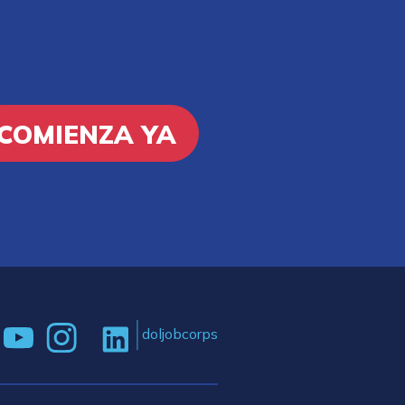
COMIENZA YA
doljobcorps