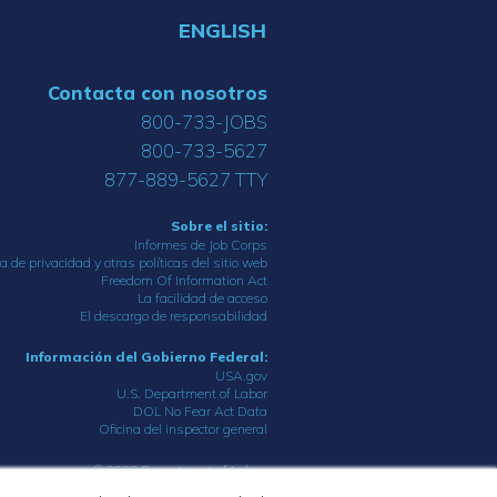
ENGLISH
Contacta con nosotros
800-733-JOBS
800-733-5627
877-889-5627 TTY
Sobre el sitio:
Informes de Job Corps
ca de privacidad y otras políticas del sitio web
Freedom Of Information Act
La facilidad de acceso
El descargo de responsabilidad
Información del Gobierno Federal:
USA.gov
U.S. Department of Labor
DOL No Fear Act Data
Oficina del inspector general
© 2023 Department of Labor.
All rights reserved.