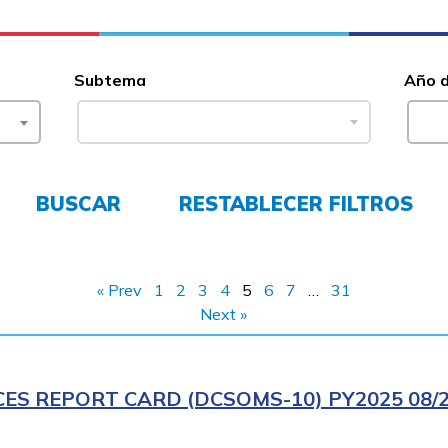
Subtema
Año 
BUSCAR
RESTABLECER FILTROS
« Prev
1
2
3
4
5
6
7
…
31
Next »
CES REPORT CARD (DCSOMS-10) PY2025 08/