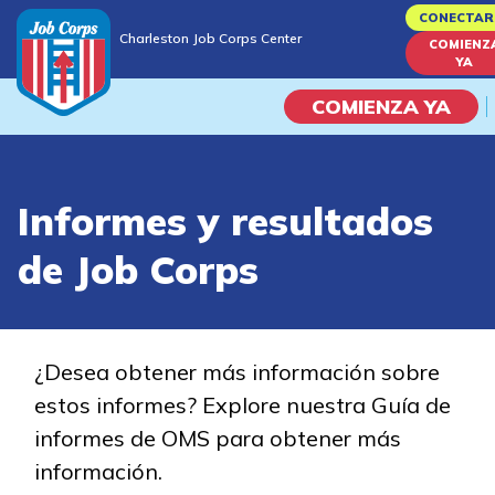
Skip
CONECTAR
Charleston Job Corps Center
to
COMIENZ
Charleston Job Corps Center
YA
main
content
COMIENZA YA
Programas
Informes y resultados
Vida En El Campus Universita
de Job Corps
Habilidades académicas
Viaje de la carrera
¿Desea obtener más información sobre
estos informes? Explore nuestra Guía de
Estudiar
informes de OMS para obtener más
información.
Programas de Entrenamient