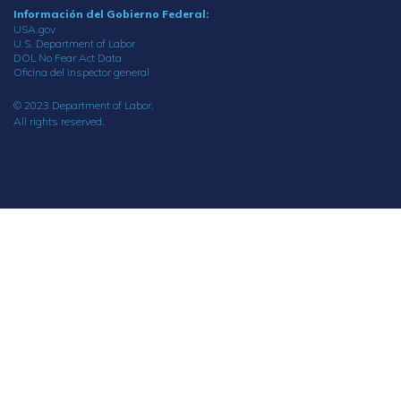
Información del Gobierno Federal:
USA.gov
U.S. Department of Labor
DOL No Fear Act Data
Oficina del inspector general
© 2023 Department of Labor.
All rights reserved.