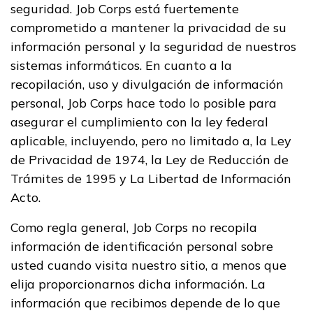
seguridad. Job Corps está fuertemente
Administración de oficina
comprometido a mantener la privacidad de su
información personal y la seguridad de nuestros
Asistente médico administrat
sistemas informáticos. En cuanto a la
Calefacción, ventilación y air
recopilación, uso y divulgación de información
acondicionado
personal, Job Corps hace todo lo posible para
asegurar el cumplimiento con la ley federal
Carpintería, Pre pasantía
aplicable, incluyendo, pero no limitado a, la Ley
Ver más ...
de Privacidad de 1974, la Ley de Reducción de
Trámites de 1995 y La Libertad de Información
Acto.
Aprender más
Como regla general, Job Corps no recopila
información de identificación personal sobre
Estudiantes
usted cuando visita nuestro sitio, a menos que
Padres/Influenciadores
elija proporcionarnos dicha información. La
información que recibimos depende de lo que
Empleadores