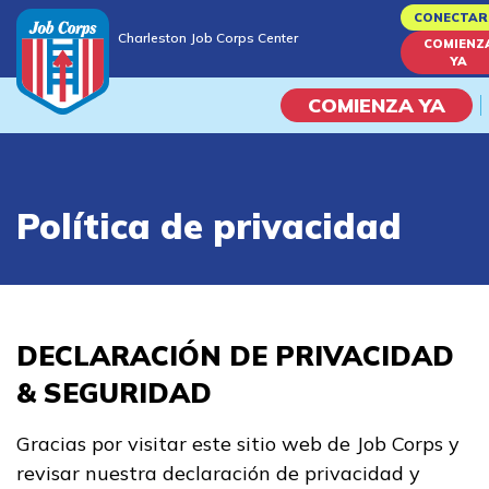
Skip
CONECTAR
Charleston Job Corps Center
to
COMIENZ
Charleston Job Corps Center
YA
main
content
COMIENZA YA
Programas
Política de privacidad
Vida En El Campus Universita
Habilidades académicas
Viaje de la carrera
DECLARACIÓN DE PRIVACIDAD
& SEGURIDAD
Estudiar
Gracias por visitar este sitio web de Job Corps y
Programas de Entrenamient
revisar nuestra declaración de privacidad y